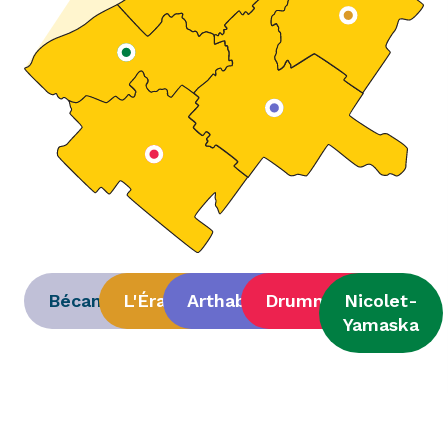
Bécancour
L'Érable
Arthabaska
Drummond
Nicolet-
Yamaska