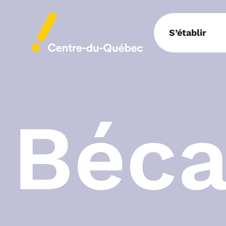
S’établir
Béca