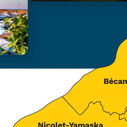
Bécan
Nicolet-Yamaska