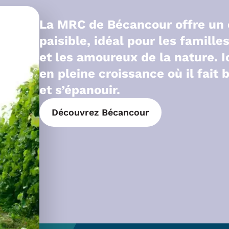
La MRC de Bécancour offre un 
paisible, idéal pour les famille
et les amoureux de la nature. Ic
en pleine croissance où il fait b
et s’épanouir.
Découvrez Bécancour