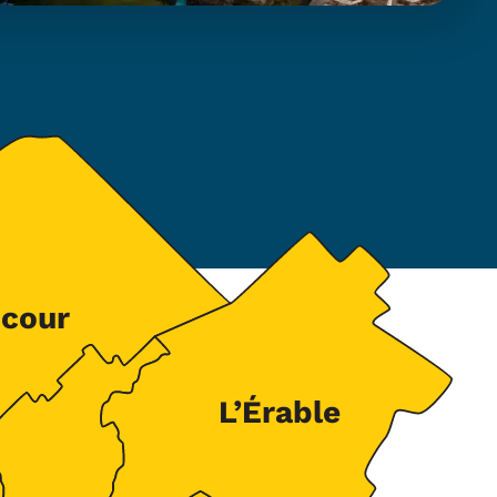
cour
L’Érable