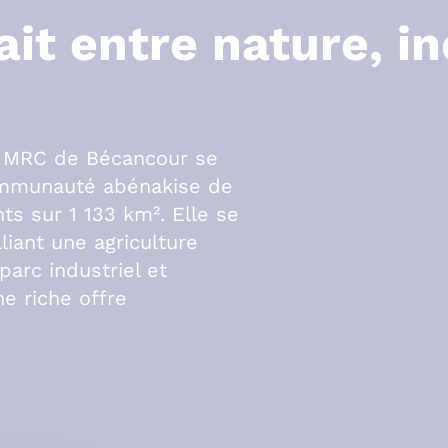
ait entre nature, in
a MRC de Bécancour se
ommunauté abénakise de
ts sur 1 133 km². Elle se
liant une agriculture
parc industriel et
ne riche offre