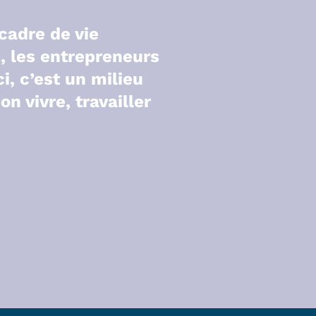
cadre de vie
s, les entrepreneurs
i, c’est un milieu
on vivre, travailler